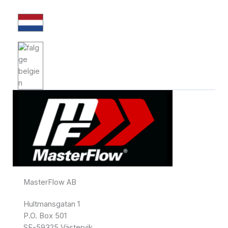
MasterFlow AB
Hultmansgatan 1
P.O. Box 501
SE-59325 Västervik